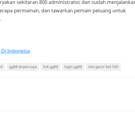
ryakan sekitaran 800 administrator, dan sudah menjalanka
eberapa permainan, dan tawarkan pemain peluang untuk
.
 Di Indonesia
ot
gg88 terpercaya
link gg88
login gg88
slot gacor bet 500