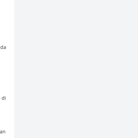
nda
 di
ran