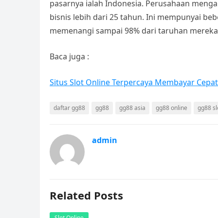
pasarnya ialah Indonesia. Perusahaan menga
bisnis lebih dari 25 tahun. Ini mempunyai b
memenangi sampai 98% dari taruhan mereka
Baca juga :
Situs Slot Online Terpercaya Membayar Cepat
daftar gg88
gg88
gg88 asia
gg88 online
gg88 sl
admin
Related Posts
Slot Online