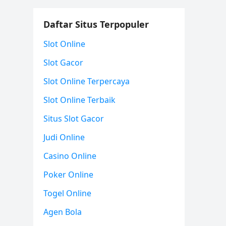
Daftar Situs Terpopuler
Slot Online
Slot Gacor
Slot Online Terpercaya
Slot Online Terbaik
Situs Slot Gacor
Judi Online
Casino Online
Poker Online
Togel Online
Agen Bola