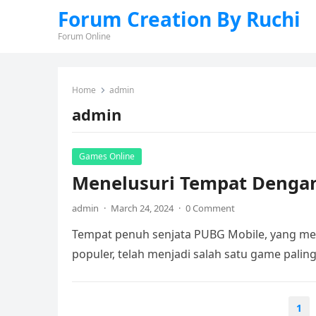
Forum Creation By Ruchi
Forum Online
Home
admin
admin
Games Online
Menelusuri Tempat Dengan
admin
·
March 24, 2024
·
0 Comment
Tempat penuh senjata PUBG Mobile, yang meru
populer, telah menjadi salah satu game palin
Posts
1