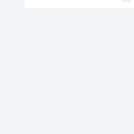
pagination