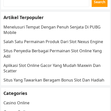
Search
Artikel Terpopuler
Menelusuri Tempat Dengan Penuh Senjata Di PUBG
Mobile
Salah Satu Permainan Produk Dari Slot Nexus Engine
Situs Penyedia Berbagai Permainan Slot Online Yang
Adil
Aplikasi Slot Online Gacor Yang Mudah Maxwin Dan
Scatter
Situs Yang Tawarkan Beragam Bonus Slot Dan Hadiah
Categories
Casino Online