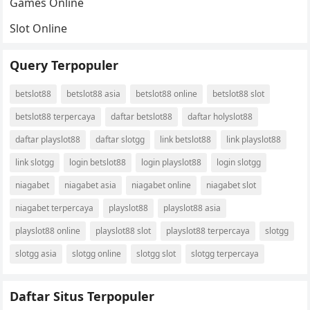
Games Online
Slot Online
Query Terpopuler
betslot88
betslot88 asia
betslot88 online
betslot88 slot
betslot88 terpercaya
daftar betslot88
daftar holyslot88
daftar playslot88
daftar slotgg
link betslot88
link playslot88
link slotgg
login betslot88
login playslot88
login slotgg
niagabet
niagabet asia
niagabet online
niagabet slot
niagabet terpercaya
playslot88
playslot88 asia
playslot88 online
playslot88 slot
playslot88 terpercaya
slotgg
slotgg asia
slotgg online
slotgg slot
slotgg terpercaya
Daftar Situs Terpopuler