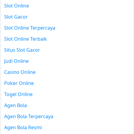
Slot Online
Slot Gacor
Slot Online Terpercaya
Slot Online Terbaik
Situs Slot Gacor
Judi Online
Casino Online
Poker Online
Togel Online
Agen Bola
Agen Bola Terpercaya
Agen Bola Resmi