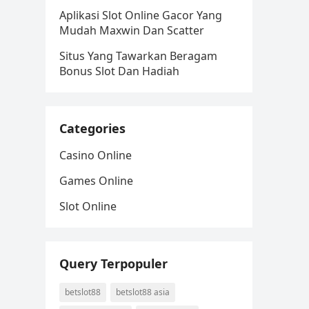
Aplikasi Slot Online Gacor Yang
Mudah Maxwin Dan Scatter
Situs Yang Tawarkan Beragam
Bonus Slot Dan Hadiah
Categories
Casino Online
Games Online
Slot Online
Query Terpopuler
betslot88
betslot88 asia