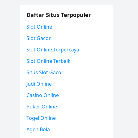
Daftar Situs Terpopuler
Slot Online
Slot Gacor
Slot Online Terpercaya
Slot Online Terbaik
Situs Slot Gacor
Judi Online
Casino Online
Poker Online
Togel Online
Agen Bola