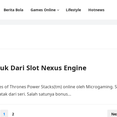
Berita Bola
Games Online
Lifestyle
Hotnews
uk Dari Slot Nexus Engine
s of Thrones Power Stacks(tm) online oleh Microgaming. S
tak dari seri. Salah satunya bonus…
1
2
Ne