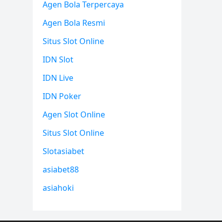
Agen Bola Terpercaya
Agen Bola Resmi
Situs Slot Online
IDN Slot
IDN Live
IDN Poker
Agen Slot Online
Situs Slot Online
Slotasiabet
asiabet88
asiahoki