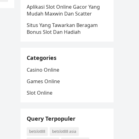
Aplikasi Slot Online Gacor Yang
Mudah Maxwin Dan Scatter
Situs Yang Tawarkan Beragam
Bonus Slot Dan Hadiah
Categories
Casino Online
Games Online
Slot Online
Query Terpopuler
betslot88
betslot88 asia