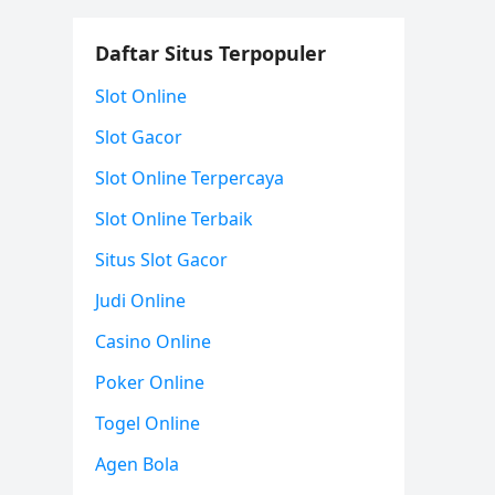
Daftar Situs Terpopuler
Slot Online
Slot Gacor
Slot Online Terpercaya
Slot Online Terbaik
Situs Slot Gacor
Judi Online
Casino Online
Poker Online
Togel Online
Agen Bola